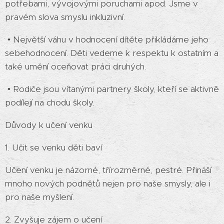
potřebami, vývojovými poruchami apod. Jsme v
pravém slova smyslu inkluzivní.
• Největší váhu v hodnocení dítěte přikládáme jeho
sebehodnocení. Děti vedeme k respektu k ostatním a
také umění oceňovat práci druhých.
• Rodiče jsou vítanými partnery školy, kteří se aktivně
podílejí na chodu školy.
Důvody k učení venku
1. Učit se venku děti baví
Učení venku je názorné, třírozměrné, pestré. Přináší
mnoho nových podnětů nejen pro naše smysly, ale i
pro naše myšlení.
2. Zvyšuje zájem o učení