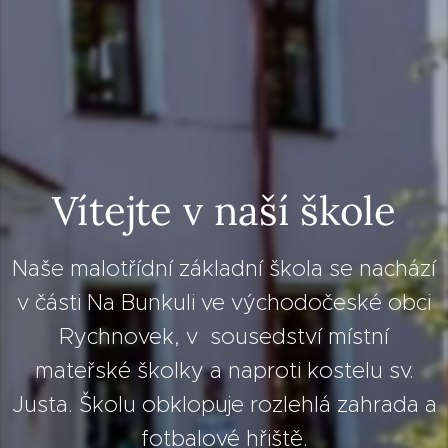
Vítejte v naší škole
Naše malotřídní základní škola se nachází
v části Na Bunkuli ve východočeské obci
Rychnovek, v sousedství místní
mateřské školky a naproti kostelu sv.
Justa. Školu obklopuje rozlehlá zahrada a
fotbalové hřiště.